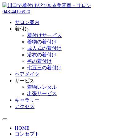
048-441-6920
サロン案内
着付け
着付けサービス
着物の着付け
成人式の着付け
浴衣の着付け
袴の着付け
七五三の着付け
ヘアメイク
サービス
着物レンタル
出張サービス
ギャラリー
アクセス
HOME
コンセプト