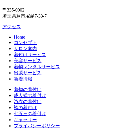
〒335-0002
埼玉県蕨市塚越7-33-7
アクセス
Home
コンセプト
サロン案内
着付けサービス
美容サービス
着物レンタルサービス
出張サービス
新着情報
着物の着付け
成人式の着付け
浴衣の着付け
袴の着付け
七五三の着付け
ギャラリー
プライバシーポリシー