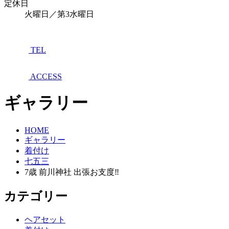
定休日
火曜日／第3水曜日
TEL
ACCESS
ギャラリー
HOME
ギャラリー
着付け
七五三
7歳 前川神社 出張お支度‼︎
カテゴリー
ヘアセット