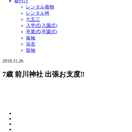
着付け
レンタル着物
レンタル袴
七五三
入学式(入園式)
卒業式(卒園式)
振袖
浴衣
留袖
2018.11.26
7歳 前川神社 出張お支度‼︎