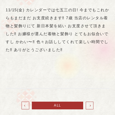
11/15(金) カレンダーでは七五三の日! 今までもこれか
らもまだまだ お支度続きます‼︎ 7歳 当店のレンタル着
物と髪飾りにて 新日本髪を結い お支度させて頂きま
した‼︎ お嬢様が選んだ着物と髪飾り とてもお似合いで
すし かわい〜‼︎ 色々お話ししてくれて楽しい時間でし
た‼︎ ありがとうございました‼︎
ALL