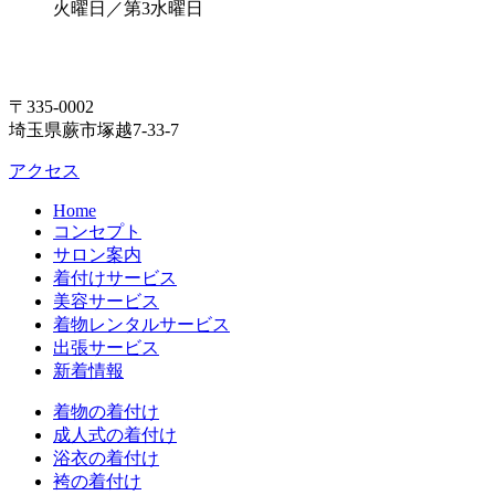
火曜日／第3水曜日
〒335-0002
埼玉県蕨市塚越7-33-7
アクセス
Home
コンセプト
サロン案内
着付けサービス
美容サービス
着物レンタルサービス
出張サービス
新着情報
着物の着付け
成人式の着付け
浴衣の着付け
袴の着付け