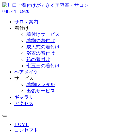
048-441-6920
サロン案内
着付け
着付けサービス
着物の着付け
成人式の着付け
浴衣の着付け
袴の着付け
七五三の着付け
ヘアメイク
サービス
着物レンタル
出張サービス
ギャラリー
アクセス
HOME
コンセプト