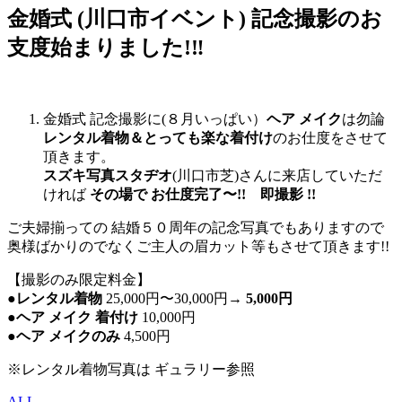
金婚式 (川口市イベント) 記念撮影のお
支度始まりました!‼︎
金婚式 記念撮影に(８月いっぱい）
ヘア メイク
は勿論
レンタル着物＆とっても楽な着付け
のお仕度をさせて
頂きます。
スズキ写真スタヂオ
(川口市芝)さんに来店していただ
ければ
その場で お仕度完了〜!! 即撮影 !!
ご夫婦揃っての 結婚５０周年の記念写真でもありますので
奥様ばかりのでなくご主人の眉カット等もさせて頂きます!!
【撮影のみ限定料金】
●
レンタル着物
25,000円〜30,000円→
5,000円
●
ヘア メイク 着付け
10,000円
●
ヘア メイクのみ
4,500円
※レンタル着物写真は ギュラリー参照
ALL