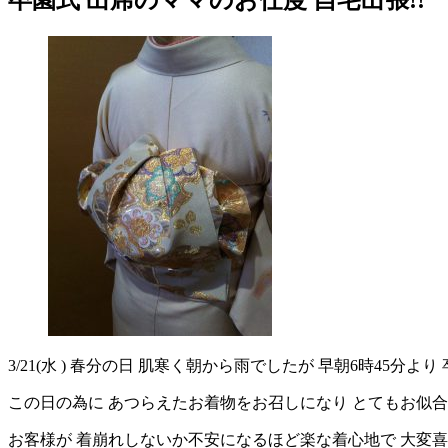
3/21(水 ) 春分の日 肌寒く朝から雨でしたが 早朝6時45分よ
この日の為に あつらえたお着物をお召しになり とてもお似
お客様が 着崩れしないか不安になるほど楽な着心地で 大変喜んで