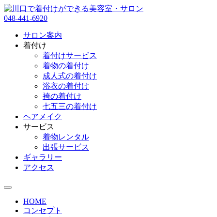
048-441-6920
サロン案内
着付け
着付けサービス
着物の着付け
成人式の着付け
浴衣の着付け
袴の着付け
七五三の着付け
ヘアメイク
サービス
着物レンタル
出張サービス
ギャラリー
アクセス
HOME
コンセプト