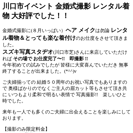
川口市イベント 金婚式撮影 レンタル着
物 大好評でした！！
ヘア メイク
レンタ
金婚式撮影に(８月いっぱい）
は勿論
ル着物＆とっても楽な着付け
のお仕度をさせて頂きま
した。
スズキ写真スタヂオ
(川口市芝)さんに来店していただけ
れば
その場で お仕度完了〜!! 即撮影 !!
今年初めての試みでしたが 皆様に大変喜んでいただき 無事
終了することが出来ました。(*^^)v
ご夫婦揃っての 結婚５０周年のお祝い写真でもありますの
で 奥様ばかりのでなくご主人の眉カット等もさせて頂き共
に いつもより柔和で明るい表情で 写真撮影!! 楽しいひと
時でした。
来年も一人でも多くのご夫婦に出会えることを楽しみにして
おります。
【撮影のみ限定料金】